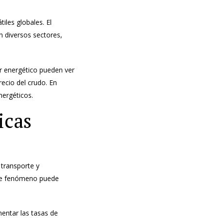
iles globales. El
n diversos sectores,
.
r energético pueden ver
ecio del crudo. En
nergéticos.
icas
 transporte y
Este fenómeno puede
entar las tasas de