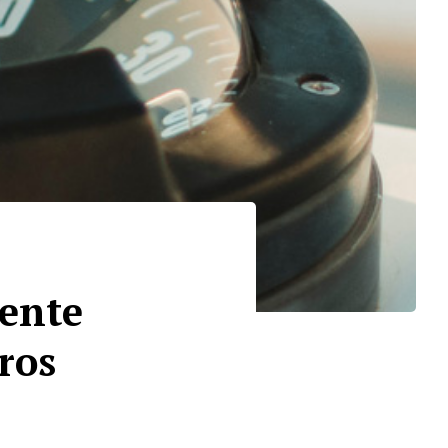
iente
ros