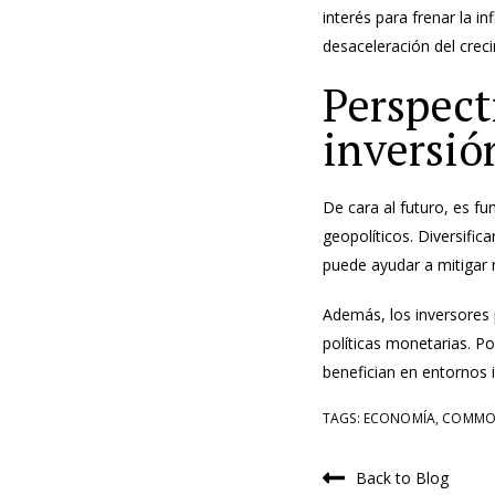
interés para frenar la i
desaceleración del cre
Perspect
inversió
De cara al futuro, es fu
geopolíticos. Diversifi
puede ayudar a mitigar 
Además, los inversores p
políticas monetarias. P
benefician en entornos i
TAGS:
ECONOMÍA
,
COMMOD
Back to Blog