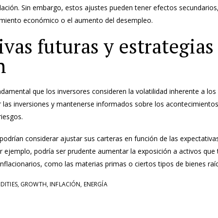
nflación. Sin embargo, estos ajustes pueden tener efectos secundario
cimiento económico o el aumento del desempleo.
ivas futuras y estrategias
n
ndamental que los inversores consideren la volatilidad inherente a l
car las inversiones y mantenerse informados sobre los acontecimiento
riesgos.
odrían considerar ajustar sus carteras en función de las expectativas 
or ejemplo, podría ser prudente aumentar la exposición a activos que
nflacionarios, como las materias primas o ciertos tipos de bienes raí
ITIES
,
GROWTH
,
INFLACIÓN
,
ENERGÍA