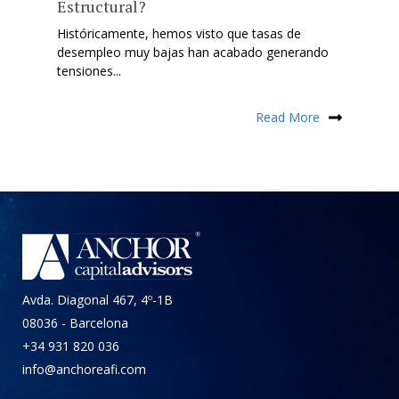
Estructural?
Históricamente, hemos visto que tasas de
desempleo muy bajas han acabado generando
tensiones...
Read More
Avda. Diagonal 467, 4º-1B
08036 - Barcelona
+34 931 820 036
info@anchoreafi.com